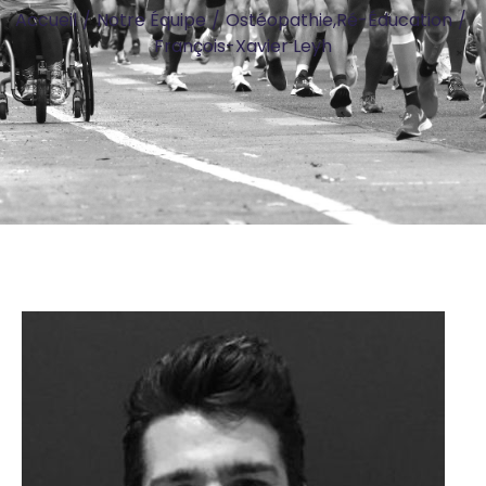
Accueil
/
Notre Équipe
/
Ostéopathie
,
Ré-Éducation
/
François-Xavier Leyh